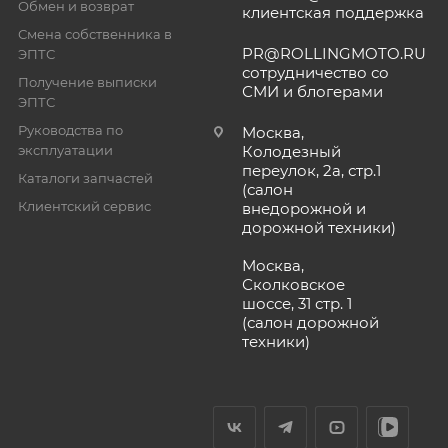
Обмен и возврат
клиентская поддержка
Смена собственника в
PR@ROLLINGMOTO.RU
ЭПТС
сотрудничество со
Получение выписки
СМИ и блогерами
ЭПТС
Руководства по
Москва,
эксплуатации
Колодезный
переулок, 2а, стр.1
Каталоги запчастей
(салон
Клиентский сервис
внедорожной и
дорожной техники)
Москва,
Сколковское
шоссе, 31 стр. 1
(салон дорожной
техники)