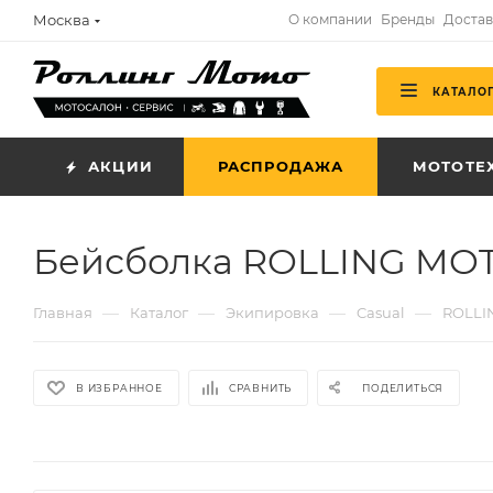
Москва
О компании
Бренды
Достав
КАТАЛО
АКЦИИ
РАСПРОДАЖА
МОТОТЕ
Бейсболка ROLLING MOTO
—
—
—
—
Главная
Каталог
Экипировка
Casual
ROLLI
В ИЗБРАННОЕ
СРАВНИТЬ
ПОДЕЛИТЬСЯ