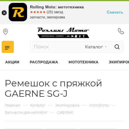
Rolling Moto: мототехника
Скачать
☆☆☆☆☆
★★★★★
(25) звезд
запчасти, экипировка
Каталог
АКЦИИ
РАСПРОДАЖА
МОТОТЕХНИКА
ЭКИПИРО
Ремешок с пряжкой
GAERNE SG-J
—
—
—
—
Главная
Каталог
Экипировка
Мотоботы
—
Запчасти для мотобот
GAERNE