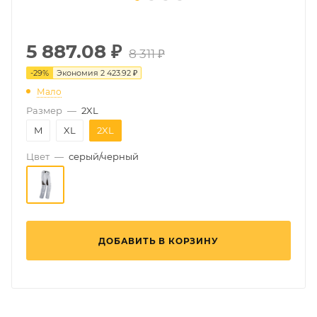
5 887.08
₽
8 311 ₽
-
29
%
Экономия
2 423.92 ₽
Мало
Размер
—
2XL
M
XL
2XL
Цвет
—
серый/черный
ДОБАВИТЬ В КОРЗИНУ