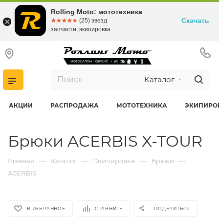
Rolling Moto: мототехника
Скачать
☆☆☆☆☆
★★★★★
(25) звезд
запчасти, экипировка
Каталог
АКЦИИ
РАСПРОДАЖА
МОТОТЕХНИКА
ЭКИПИРО
Брюки ACERBIS X-TOUR
—
—
—
—
Главная
Каталог
Экипировка
Брюки
ACERBIS
В ИЗБРАННОЕ
СРАВНИТЬ
ПОДЕЛИТЬСЯ