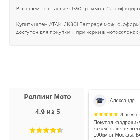
Вес шлема составляет 1350 граммов. Сертифициро
Купить шлем ATAKI JK801 Rampage можно, оформи
доступен для покупки и примерки в мотосалонах 
Роллинг Мото
Александр
4.9 из 5
28 июля
 в магазине чисто, цены везде
Покупал квадроцикл
огут. Не понравились условия
каком этапе не воз
предоплата и дают только на год)
100км от Москвы. Вс