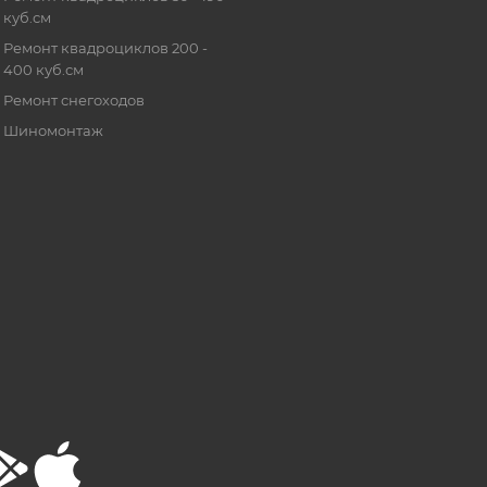
куб.см
Ремонт квадроциклов 200 -
400 куб.см
Ремонт снегоходов
Шиномонтаж