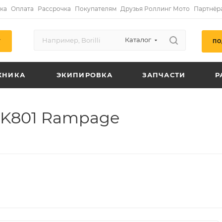
ка
Оплата
Рассрочка
Покупателям
Друзья Роллинг Мото
Партнёр
Каталог
ПО
Г
ХНИКА
ЭКИПИРОВКА
ЗАПЧАСТИ
Р
JK801 Rampage