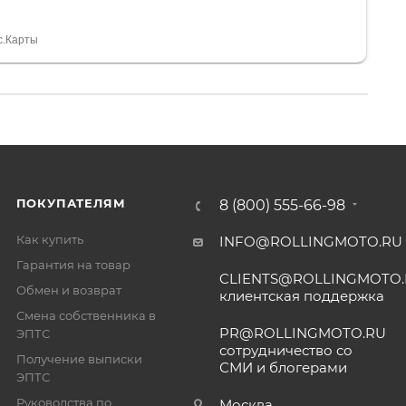
я, помогли с доставкой. Сам аппарат так же
 устроил нас, нашли именно то, что хотел P. S
спасибо Дмитрию, за клиентоориентированность и
с.Карты
ПОКУПАТЕЛЯМ
8 (800) 555-66-98
Как купить
INFO@ROLLINGMOTO.RU
Гарантия на товар
CLIENTS@ROLLINGMOTO
Обмен и возврат
клиентская поддержка
Смена собственника в
PR@ROLLINGMOTO.RU
ЭПТС
сотрудничество со
Получение выписки
СМИ и блогерами
ЭПТС
Руководства по
Москва,