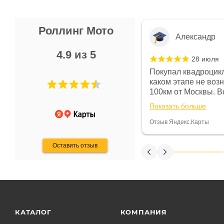
Роллинг Мото
Александр
4.9 из 5
28 июля
 в магазине чисто, цены везде
Покупал квадроцикл
огут. Не понравились условия
каком этапе не воз
предоплата и дают только на год)
100км от Москвы. Вс
ают что человек купит и
спидометре всегда 
Показать больше
некому.
постоянно были на 
Считаю, что это гов
Отзыв Яндекс.Карты
получения денег, ч
Оставить отзыв
КАТАЛОГ
КОМПАНИЯ