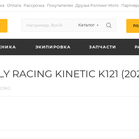
ка
Оплата
Рассрочка
Покупателям
Друзья Роллинг Мото
Партнёр
Каталог
ПО
Г
ХНИКА
ЭКИПИРОВКА
ЗАПЧАСТИ
Р
Y RACING KINETIC K121 (202
ACING