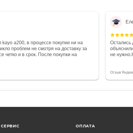
Ел
 kayo a200, в процессе покупки ни на
Остались 
никло проблем не смотря на доставку за
объяснили
е четко и в срок. После покупки на
не нужно.
был 0, при этом представители магазина
комфортна
связи и в итоге проблема была решена.
полностью
орит о небезразличии к клиенту после
огромное 
Отзыв Яндек
то на сегодняшний день редкость.
терпение
СЕРВИС
ОПЛАТА