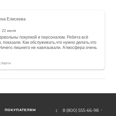
ена Елисеева
22 июля
довольны покупкой и персоналом. Ребята всё
, показали. Как обслуживать,что нужно делать,что
Ничего лишнего не навязывали. Атмосфера очень
я, помогли с доставкой. Сам аппарат так же
 устроил нас, нашли именно то, что хотел P. S
спасибо Дмитрию, за клиентоориентированность и
с.Карты
ПОКУПАТЕЛЯМ
8 (800) 555-66-98