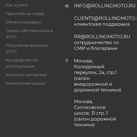
Как купить
INFO@ROLLINGMOTO.RU
Гарантия на товар
CLIENTS@ROLLINGMOTO
Обмен и возврат
клиентская поддержка
Смена собственника в
PR@ROLLINGMOTO.RU
ЭПТС
сотрудничество со
Получение выписки
СМИ и блогерами
ЭПТС
Руководства по
Москва,
эксплуатации
Колодезный
переулок, 2а, стр.1
Каталоги запчастей
(салон
Клиентский сервис
внедорожной и
дорожной техники)
Москва,
Сколковское
шоссе, 31 стр. 1
(салон дорожной
техники)