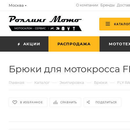
Москва
О компании
Бренды
Достав
КАТАЛО
АКЦИИ
РАСПРОДАЖА
МОТОТЕ
Брюки для мотокросса FL
—
—
—
—
Главная
Каталог
Экипировка
Брюки
FLY R
В ИЗБРАННОЕ
СРАВНИТЬ
ПОДЕЛИТЬСЯ