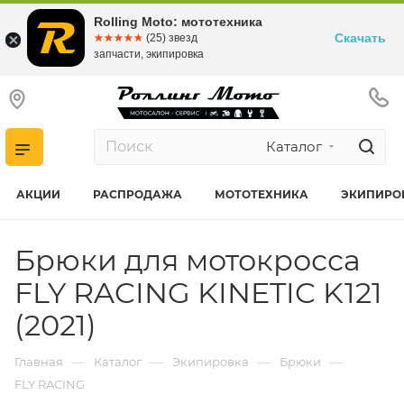
Rolling Moto: мототехника
Скачать
☆☆☆☆☆
★★★★★
(25) звезд
запчасти, экипировка
Каталог
АКЦИИ
РАСПРОДАЖА
МОТОТЕХНИКА
ЭКИПИРО
Брюки для мотокросса
FLY RACING KINETIC K121
(2021)
—
—
—
—
Главная
Каталог
Экипировка
Брюки
FLY RACING