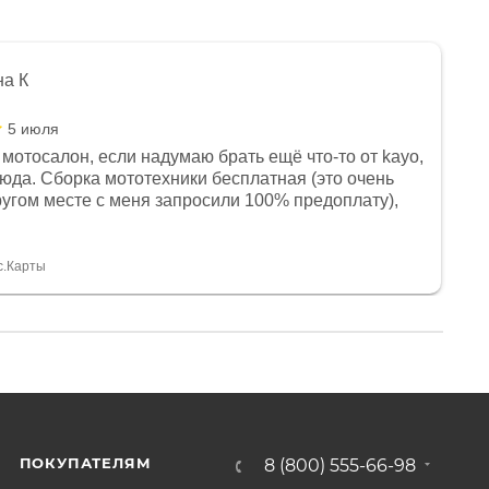
на К
5 июля
мотосалон, если надумаю брать ещё что-то от kayo,
сюда. Сборка мототехники бесплатная (это очень
другом месте с меня запросили 100% предоплату),
и документы выдали. Брала технику с ПТС, на учёт
а вообще без проблем. Менеджеру Юлии большое
тдельное, всегда на связи, очень детально всё
с.Карты
. 👍
ПОКУПАТЕЛЯМ
8 (800) 555-66-98