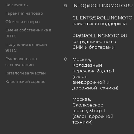
Как купить
INFO@ROLLINGMOTO.RU
Гарантия на товар
CLIENTS@ROLLINGMOTO
Обмен и возврат
клиентская поддержка
Смена собственника в
PR@ROLLINGMOTO.RU
ЭПТС
сотрудничество со
Получение выписки
СМИ и блогерами
ЭПТС
Руководства по
Москва,
эксплуатации
Колодезный
переулок, 2а, стр.1
Каталоги запчастей
(салон
Клиентский сервис
внедорожной и
дорожной техники)
Москва,
Сколковское
шоссе, 31 стр. 1
(салон дорожной
техники)