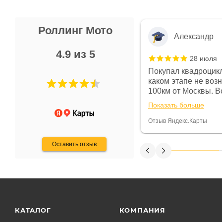
Роллинг Мото
Александр
4.9 из 5
28 июля
 в магазине чисто, цены везде
Покупал квадроцикл
огут. Не понравились условия
каком этапе не воз
предоплата и дают только на год)
100км от Москвы. Вс
ают что человек купит и
спидометре всегда 
Показать больше
некому.
постоянно были на 
Считаю, что это гов
Отзыв Яндекс.Карты
получения денег, ч
Оставить отзыв
КАТАЛОГ
КОМПАНИЯ