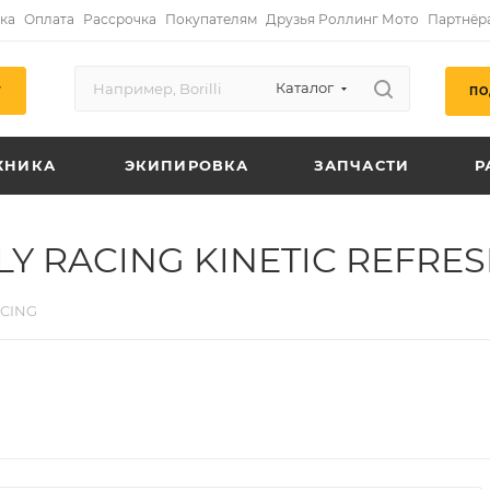
ка
Оплата
Рассрочка
Покупателям
Друзья Роллинг Мото
Партнёр
Каталог
ПО
Г
ХНИКА
ЭКИПИРОВКА
ЗАПЧАСТИ
Р
LY RACING KINETIC REFRE
ACING