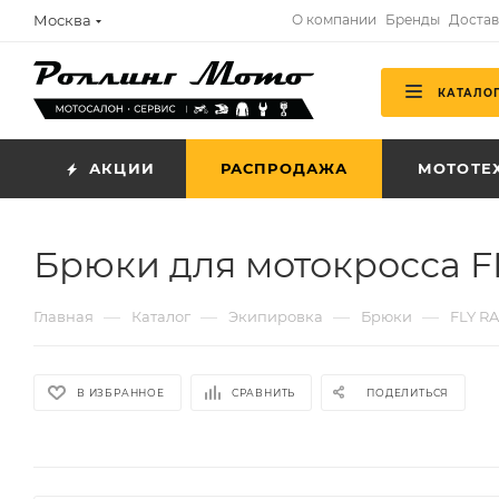
Москва
О компании
Бренды
Достав
КАТАЛО
АКЦИИ
РАСПРОДАЖА
МОТОТЕ
Брюки для мотокросса F
—
—
—
—
Главная
Каталог
Экипировка
Брюки
FLY R
В ИЗБРАННОЕ
СРАВНИТЬ
ПОДЕЛИТЬСЯ