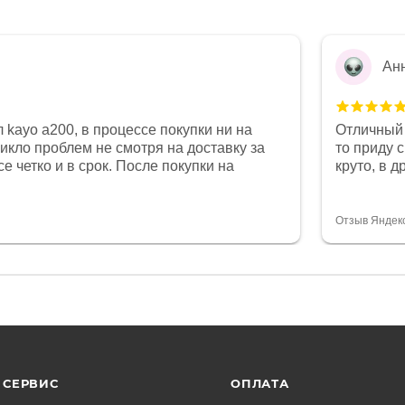
Ан
 kayo a200, в процессе покупки ни на
Отличный 
никло проблем не смотря на доставку за
то приду 
е четко и в срок. После покупки на
круто, в 
был 0, при этом представители магазина
все чеки 
связи и в итоге проблема была решена.
поставил
орит о небезразличии к клиенту после
спасибо о
Отзыв Яндек
то на сегодняшний день редкость.
объясняют
СЕРВИС
ОПЛАТА