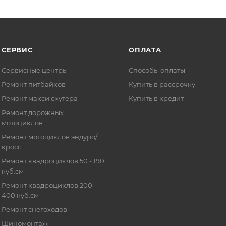
СЕРВИС
ОПЛАТА
Сервисные центры
Способы оплаты
Ремонт питбайков
Купить в рассрочку
Ремонт макси скутера
Купить в кредит
Ремонт дорожных
мотоциклов
Ремонт мотоциклов эндуро/
кросс
Ремонт квадроциклов 50 - 190
куб.см
Ремонт квадроциклов 200 -
400 куб.см
Ремонт снегоходов
Шиномонтаж