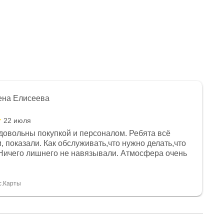
ена Елисеева
22 июля
довольны покупкой и персоналом. Ребята всё
, показали. Как обслуживать,что нужно делать,что
Ничего лишнего не навязывали. Атмосфера очень
я, помогли с доставкой. Сам аппарат так же
 устроил нас, нашли именно то, что хотел P. S
спасибо Дмитрию, за клиентоориентированность и
с.Карты