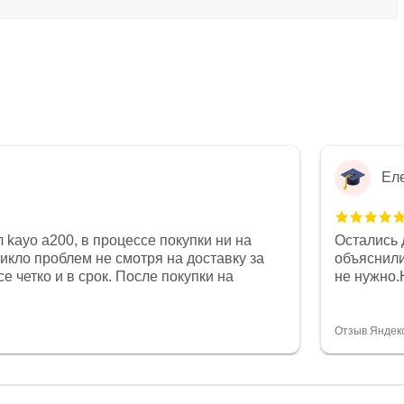
Ел
 kayo a200, в процессе покупки ни на
Остались 
никло проблем не смотря на доставку за
объяснили
е четко и в срок. После покупки на
не нужно.
был 0, при этом представители магазина
комфортна
связи и в итоге проблема была решена.
полностью
орит о небезразличии к клиенту после
огромное 
Отзыв Яндек
то на сегодняшний день редкость.
терпение