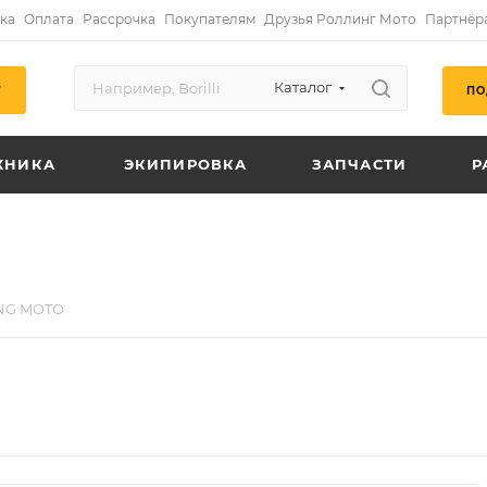
ка
Оплата
Рассрочка
Покупателям
Друзья Роллинг Мото
Партнёр
Каталог
ПО
Г
ХНИКА
ЭКИПИРОВКА
ЗАПЧАСТИ
Р
NG MOTO