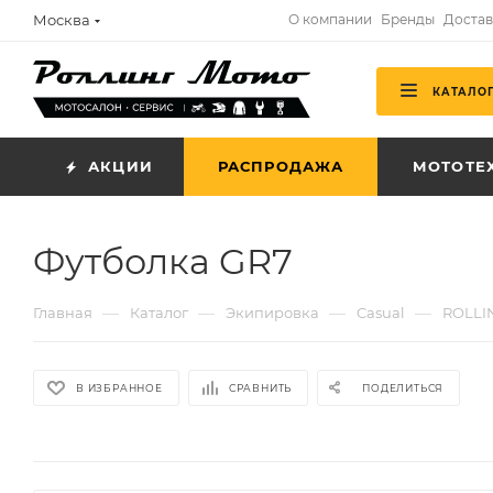
Москва
О компании
Бренды
Достав
КАТАЛО
АКЦИИ
РАСПРОДАЖА
МОТОТЕ
Футболка GR7
—
—
—
—
Главная
Каталог
Экипировка
Casual
ROLLI
В ИЗБРАННОЕ
СРАВНИТЬ
ПОДЕЛИТЬСЯ