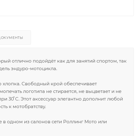
ДОКУМЕНТЫ
рый отлично подойдёт как для занятий спортом, так
дель эндуро-мотоцикла.
о хлопка. Свободный крой обеспечивает
опечать логотипа не стирается, не выцветает и не
и 30֯ C. Этот аксессуар элегантно дополнит любой
ть к мотобратству.
 в одном из салонов сети Роллинг Мото или