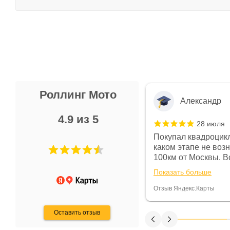
Роллинг Мото
Александр
4.9 из 5
28 июля
 в магазине чисто, цены везде
Покупал квадроцикл
огут. Не понравились условия
каком этапе не воз
предоплата и дают только на год)
100км от Москвы. Вс
ают что человек купит и
спидометре всегда 
Показать больше
некому.
постоянно были на 
Считаю, что это гов
Отзыв Яндекс.Карты
получения денег, ч
Оставить отзыв