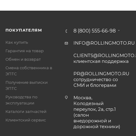
ПОКУПАТЕЛЯМ
8 (800) 555-66-98
Как купить
INFO@ROLLINGMOTO.RU
Гарантия на товар
CLIENTS@ROLLINGMOTO
Обмен и возврат
клиентская поддержка
Смена собственника в
PR@ROLLINGMOTO.RU
ЭПТС
сотрудничество со
Получение выписки
СМИ и блогерами
ЭПТС
Руководства по
Москва,
эксплуатации
Колодезный
переулок, 2а, стр.1
Каталоги запчастей
(салон
Клиентский сервис
внедорожной и
дорожной техники)