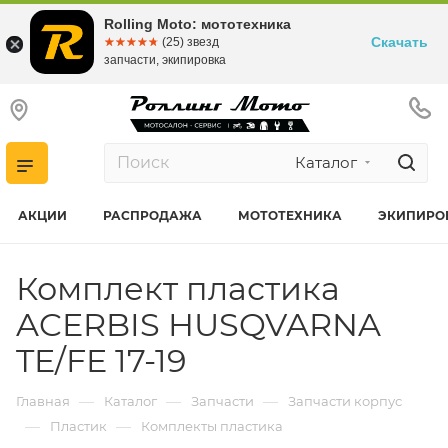
Rolling Moto: мототехника
Скачать
☆☆☆☆☆
★★★★★
(25) звезд
запчасти, экипировка
Каталог
АКЦИИ
РАСПРОДАЖА
МОТОТЕХНИКА
ЭКИПИРО
Комплект пластика
ACERBIS HUSQVARNA
TE/FE 17-19
—
—
—
Главная
Каталог
Запчасти
Запчасти корпус
—
—
Пластик
Комплекты пластика