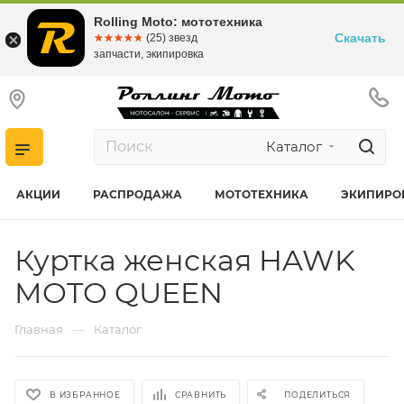
Rolling Moto: мототехника
Скачать
☆☆☆☆☆
★★★★★
(25) звезд
запчасти, экипировка
Каталог
АКЦИИ
РАСПРОДАЖА
МОТОТЕХНИКА
ЭКИПИРО
Куртка женская HAWK
MOTO QUEEN
—
Главная
Каталог
В ИЗБРАННОЕ
СРАВНИТЬ
ПОДЕЛИТЬСЯ