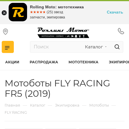
Rolling Moto: мототехника
Скачать
☆☆☆☆☆
★★★★★
(25) звезд
запчасти, экипировка
Каталог
АКЦИИ
РАСПРОДАЖА
МОТОТЕХНИКА
ЭКИПИРО
Мотоботы FLY RACING
FR5 (2019)
—
—
—
—
Главная
Каталог
Экипировка
Мотоботы
FLY RACING