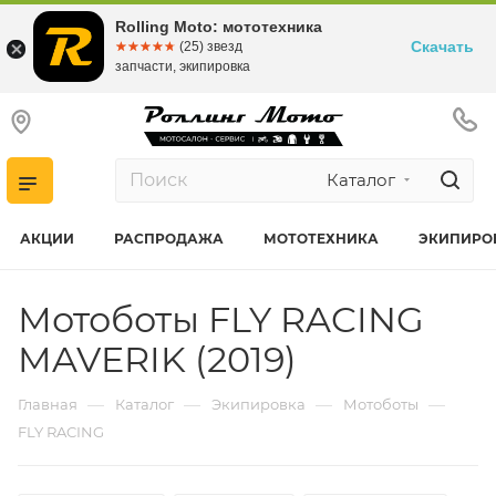
Rolling Moto: мототехника
Скачать
☆☆☆☆☆
★★★★★
(25) звезд
запчасти, экипировка
Каталог
АКЦИИ
РАСПРОДАЖА
МОТОТЕХНИКА
ЭКИПИРО
Мотоботы FLY RACING
MAVERIK (2019)
—
—
—
—
Главная
Каталог
Экипировка
Мотоботы
FLY RACING