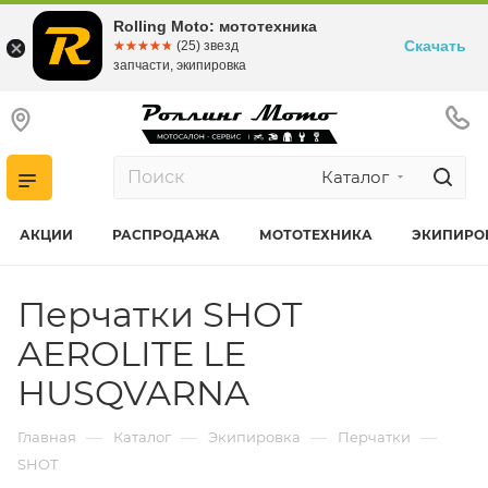
Rolling Moto: мототехника
Скачать
☆☆☆☆☆
★★★★★
(25) звезд
запчасти, экипировка
Каталог
АКЦИИ
РАСПРОДАЖА
МОТОТЕХНИКА
ЭКИПИРО
Перчатки SHOT
AEROLITE LE
HUSQVARNA
—
—
—
—
Главная
Каталог
Экипировка
Перчатки
SHOT