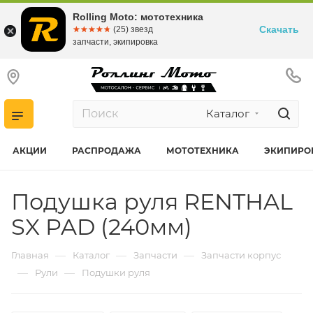
Rolling Moto: мототехника
Скачать
☆☆☆☆☆
★★★★★
(25) звезд
запчасти, экипировка
Каталог
АКЦИИ
РАСПРОДАЖА
МОТОТЕХНИКА
ЭКИПИРО
Подушка руля RENTHAL
SX PAD (240мм)
—
—
—
Главная
Каталог
Запчасти
Запчасти корпус
—
—
Рули
Подушки руля