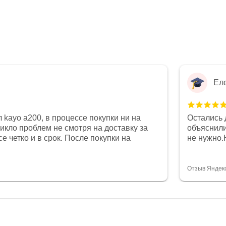
Ел
 kayo a200, в процессе покупки ни на
Остались 
никло проблем не смотря на доставку за
объяснили
е четко и в срок. После покупки на
не нужно.
был 0, при этом представители магазина
комфортна
связи и в итоге проблема была решена.
полностью
орит о небезразличии к клиенту после
огромное 
Отзыв Яндек
то на сегодняшний день редкость.
терпение