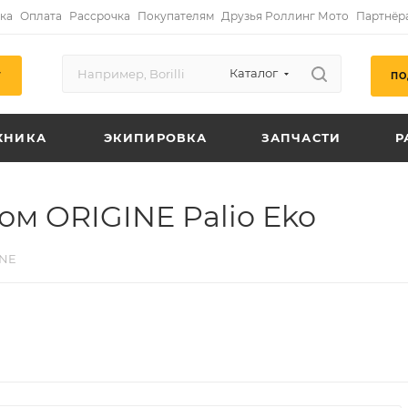
ка
Оплата
Рассрочка
Покупателям
Друзья Роллинг Мото
Партнёр
Каталог
ПО
Г
ХНИКА
ЭКИПИРОВКА
ЗАПЧАСТИ
Р
ом ORIGINE Palio Eko
INE