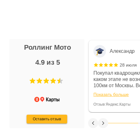
Роллинг Мото
Александр
4.9 из 5
28 июля
 в магазине чисто, цены везде
Покупал квадроцикл
огут. Не понравились условия
каком этапе не воз
предоплата и дают только на год)
100км от Москвы. Вс
ают что человек купит и
спидометре всегда 
Показать больше
некому.
постоянно были на 
Считаю, что это гов
Отзыв Яндекс.Карты
получения денег, ч
Оставить отзыв