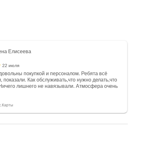
ена Елисеева
22 июля
довольны покупкой и персоналом. Ребята всё
, показали. Как обслуживать,что нужно делать,что
Ничего лишнего не навязывали. Атмосфера очень
я, помогли с доставкой. Сам аппарат так же
 устроил нас, нашли именно то, что хотел P. S
спасибо Дмитрию, за клиентоориентированность и
с.Карты