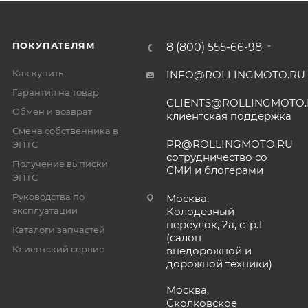
ПОКУПАТЕЛЯМ
8 (800) 555-66-98
Как купить
INFO@ROLLINGMOTO.RU
Гарантия на товар
CLIENTS@ROLLINGMOTO
Обмен и возврат
клиентская поддержка
Смена собственника в
PR@ROLLINGMOTO.RU
ЭПТС
сотрудничество со
Получение выписки
СМИ и блогерами
ЭПТС
Руководства по
Москва,
эксплуатации
Колодезный
переулок, 2а, стр.1
Каталоги запчастей
(салон
Клиентский сервис
внедорожной и
дорожной техники)
Москва,
Сколковское