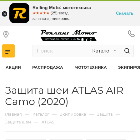
Rolling Moto: мототехника
Скачать
☆☆☆☆☆
★★★★★
(25) звезд
запчасти, экипировка
Каталог
АКЦИИ
РАСПРОДАЖА
МОТОТЕХНИКА
ЭКИПИРО
Защита шеи ATLAS AIR
Camo (2020)
—
—
—
—
Главная
Каталог
Экипировка
Защита
—
Защита шеи
ATLAS