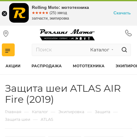
Rolling Moto: мототехника
Скачать
☆☆☆☆☆
★★★★★
(25) звезд
запчасти, экипировка
Каталог
АКЦИИ
РАСПРОДАЖА
МОТОТЕХНИКА
ЭКИПИРО
Защита шеи ATLAS AIR
Fire (2019)
—
—
—
—
Главная
Каталог
Экипировка
Защита
—
Защита шеи
ATLAS