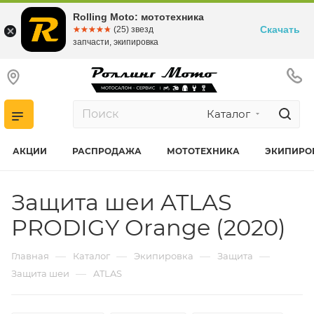
Rolling Moto: мототехника
Скачать
☆☆☆☆☆
★★★★★
(25) звезд
запчасти, экипировка
Каталог
АКЦИИ
РАСПРОДАЖА
МОТОТЕХНИКА
ЭКИПИРО
Защита шеи ATLAS
PRODIGY Orange (2020)
—
—
—
—
Главная
Каталог
Экипировка
Защита
—
Защита шеи
ATLAS