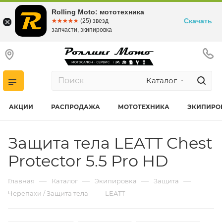
Rolling Moto: мототехника
Скачать
☆☆☆☆☆
★★★★★
(25) звезд
запчасти, экипировка
Каталог
АКЦИИ
РАСПРОДАЖА
МОТОТЕХНИКА
ЭКИПИРО
Защита тела LEATT Chest
Protector 5.5 Pro HD
—
—
—
—
Главная
Каталог
Экипировка
Защита
—
Черепахи / Защита тела
LEATT