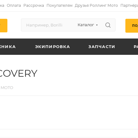
ка
Оплата
Рассрочка
Покупателям
Друзья Роллинг Мото
Партнёр
Каталог
ПО
Г
ХНИКА
ЭКИПИРОВКА
ЗАПЧАСТИ
Р
COVERY
 MOTO