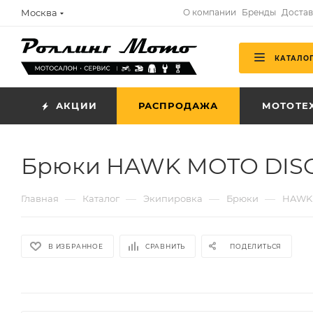
Москва
О компании
Бренды
Достав
КАТАЛО
АКЦИИ
РАСПРОДАЖА
МОТОТЕ
Брюки HAWK MOTO DIS
—
—
—
—
Главная
Каталог
Экипировка
Брюки
HAWK
В ИЗБРАННОЕ
СРАВНИТЬ
ПОДЕЛИТЬСЯ