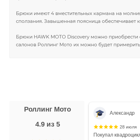
Брюки имеют 4 вместительных кармана на молн
сползания. Завышенная поясница обеспечивает 
Брюки HAWK MOTO Discovery можно приобрести о
салонов Роллинг Мото их можно будет примерить
Роллинг Мото
Александр
4.9 из 5
28 июля
 в магазине чисто, цены везде
Покупал квадроцикл