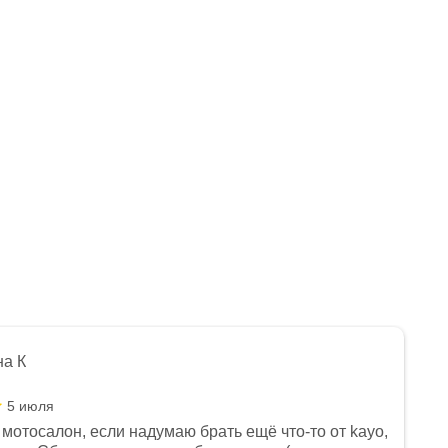
на К
5 июля
мотосалон, если надумаю брать ещё что-то от kayo,