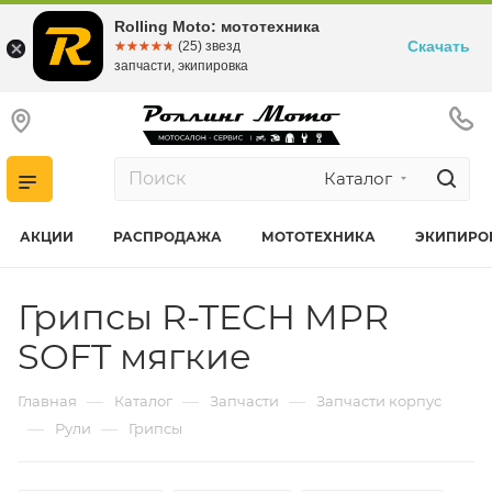
Rolling Moto: мототехника
Скачать
☆☆☆☆☆
★★★★★
(25) звезд
запчасти, экипировка
Каталог
АКЦИИ
РАСПРОДАЖА
МОТОТЕХНИКА
ЭКИПИРО
Грипсы R-TECH MPR
SOFT мягкие
—
—
—
Главная
Каталог
Запчасти
Запчасти корпус
—
—
Рули
Грипсы