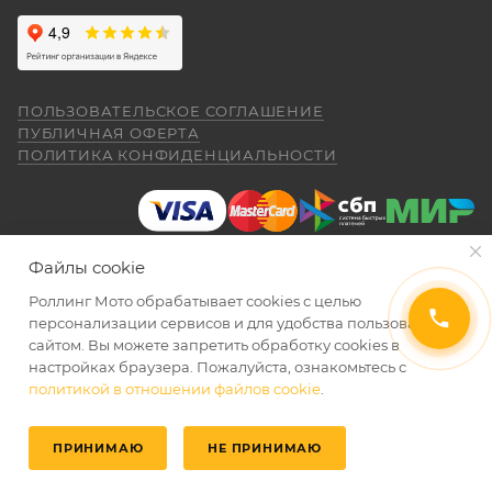
обслуживания при покупке через интернет-
Купил машину 2025 года, движок 172FMM-
Руководство по
магазин Покупателю надо представить:
5, по информации от производителя -- 250
эксплуатации
кубиков. Уже интересно. Под мой рост
мотоцикла KAYO
(176) машину пришлось опускать -- в
(модели 2022-го года),
Показать больше
реальности она выше, чем, например,
2023, 2 издание
ПОКАЗАТЬ ЕЩЕ
ПОЛЬЗОВАТЕЛЬСКОЕ СОГЛАШЕНИЕ
Voge 500DSX. Пока обкатываюсь,
Отзыв Яндекс.Карты
ПУБЛИЧНАЯ ОФЕРТА
бросается в глаза плохая тяга мотора
5,6 мб
ПОЛИТИКА КОНФИДЕНЦИАЛЬНОСТИ
ниже 4000 об/мин и ветровое стекло
правильно и без помарок и исправлений
меньше необходимого минимума.
Елена Д.
заполненный
ГАРАНТИЙНЫЙ ТАЛОН
, в
Руководство по
Передаточное число первой передачи
котором должны быть указаны модель и
эксплуатации
могло бы быть и побольше, в горку
29 апреля
мотоцикла Аtaki Tourist,
серийный номер изделия, дата продажи и
машина едет так себе. Составила
Файлы cookie
Хороший выбор техники. В прошлом году
Tracker, 2023
проблему регулировка фары -- винт на её
печать торгующей организации;
я приобрела прекрасный скутер. Спасибо
задней стороне, но торцовым ключом его
Роллинг Мото обрабатывает сookies с целью
документ, подтверждающий покупку
менеджеру Антону Николаеву за помощь
8,9 мб
2026 © Интернет-магазин мототехники Роллинг Мото
не достать, только рожковым, а вывернуть
персонализации сервисов и для удобства пользования
с подбором, за оперативную доставку и за
(товарная накладная);
его надо было оборотов на 20. Плюсы --
сайтом. Вы можете запретить обработку сookies в
Показать больше
документальное сопровождение.
очень низкий расход топлива (7 л на 260
настройках браузера. Пожалуйста, ознакомьтесь с
Руководство по
товар в полной комплектации;
Отзыв Яндекс.Карты
км). Дуги безопасности НАДО докупить и
политикой в отношении файлов cookie
.
эксплуатации
СКОРО В ПРОДАЖЕ
установить, без них машина опасна при
мотоцикла Ataki S, 2024
экземпляр Договора купли-продажи,
падении. В целом ощущения -- как от
подписанный сторонами, аналогичный
ПРИНИМАЮ
НЕ ПРИНИМАЮ
"макаки"-переростка. Собственно, она и
aleksandr alekseev
6,2 мб
экземпляру Договора купли-продажи,
покупалась как замена старушке.
Главная
Избранные
Каталог
Кабинет
Корзина