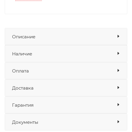
Описание
Козырёк для шлема JUST1 J39 Rock
гасит
Показать описание
Наличие
энергию при прямом ударе, а также
обеспечивает защиту от солнечных лучей, грязи,
Оплата
летящих камней и щепок. Имеет эргономичную
Товара нет в наличии ни на одном из
форму с вентиляционными отверстиями, что
складов
Доставка
снижает сопротивление воздуха при высоких
Оплата
скоростях.
Банковские карты
да
Гарантия
Наличные
да
Козырёк легко установить самостоятельно.
СБП
да
Выставить счет
да
Уровень наклона регулируемый. Крепится с
Документы
помощью 3 винтов.