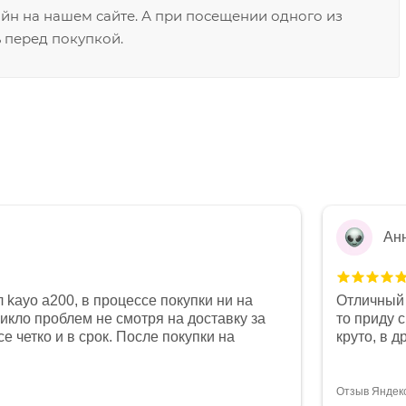
н на нашем сайте. А при посещении одного из
 перед покупкой.
Ан
 kayo a200, в процессе покупки ни на
Отличный 
никло проблем не смотря на доставку за
то приду 
е четко и в срок. После покупки на
круто, в 
был 0, при этом представители магазина
все чеки 
связи и в итоге проблема была решена.
поставил
орит о небезразличии к клиенту после
спасибо о
Отзыв Яндек