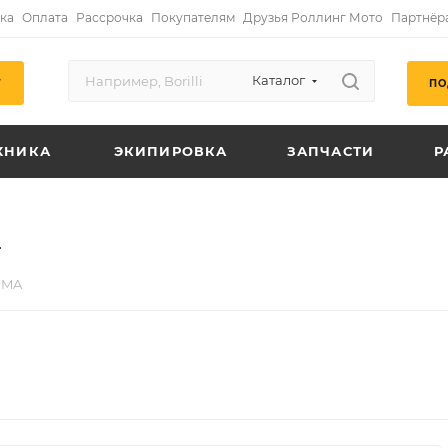
ка
Оплата
Рассрочка
Покупателям
Друзья Роллинг Мото
Партнёр
Каталог
ПО
Г
ХНИКА
ЭКИПИРОВКА
ЗАПЧАСТИ
Р
2
IMA