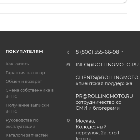
. 👍
ПОКУПАТЕЛЯМ
8 (800) 555-66-98
Как купить
INFO@ROLLINGMOTO.RU
Гарантия на товар
CLIENTS@ROLLINGMOTO
Обмен и возврат
клиентская поддержка
Смена собственника в
PR@ROLLINGMOTO.RU
ЭПТС
сотрудничество со
Получение выписки
СМИ и блогерами
ЭПТС
Руководства по
Москва,
эксплуатации
Колодезный
переулок, 2а, стр.1
Каталоги запчастей
(салон