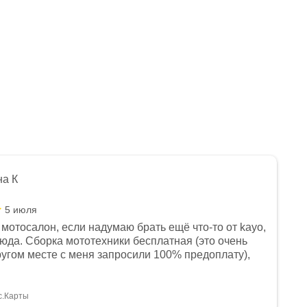
на К
5 июля
мотосалон, если надумаю брать ещё что-то от kayo,
сюда. Сборка мототехники бесплатная (это очень
другом месте с меня запросили 100% предоплату),
и документы выдали. Брала технику с ПТС, на учёт
а вообще без проблем. Менеджеру Юлии большое
тдельное, всегда на связи, очень детально всё
с.Карты