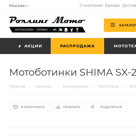
Москва
О компании
Бренды
Достав
КАТАЛО
АКЦИИ
РАСПРОДАЖА
МОТОТЕ
Мотоботинки SHIMA SX-
—
—
—
—
Главная
Каталог
Экипировка
Мотоботы
SH
В ИЗБРАННОЕ
СРАВНИТЬ
ПОДЕЛИТЬСЯ