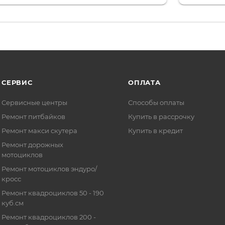
то на сегодняшний день редкость.
объясняют
СЕРВИС
ОПЛАТА
Сервисные центры
Способы оплаты
Ремонт питбайков
Купить в рассрочку
Ремонт макси скутера
Купить в кредит
Ремонт дорожных
мотоциклов
Ремонт мотоциклов эндуро/
кросс
Ремонт квадроциклов 50 - 190
куб.см
Ремонт квадроциклов 200 -