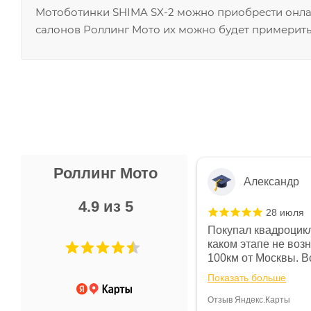
Мотоботинки SHIMA SX-2 можно приобрести онлай
салонов Роллинг Мото их можно будет примерить
Роллинг Мото
Александр
4.9 из 5
28 июля
 в магазине чисто, цены везде
Покупал квадроцикл
огут. Не понравились условия
каком этапе не воз
предоплата и дают только на год)
100км от Москвы. Вс
ают что человек купит и
спидометре всегда 
Показать больше
некому.
постоянно были на 
Считаю, что это гов
Отзыв Яндекс.Карты