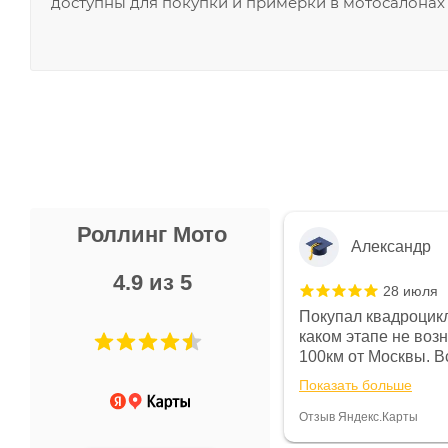
доступны для покупки и примерки в мотосалона
Роллинг Мото
Александр
4.9 из 5
28 июля
 в магазине чисто, цены везде
Покупал квадроцикл
огут. Не понравились условия
каком этапе не воз
предоплата и дают только на год)
100км от Москвы. Вс
ают что человек купит и
спидометре всегда 
Показать больше
некому.
постоянно были на 
Считаю, что это гов
Отзыв Яндекс.Карты
получения денег, ч