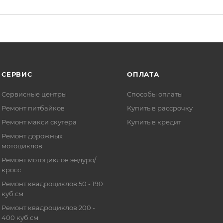
СЕРВИС
ОПЛАТА
Сервисные центры
Способы оплаты
Ремонт питбайков
Купить в рассрочку
Ремонт макси скутера
Купить в кредит
Ремонт дорожных
мотоциклов
Ремонт мотоциклов эндуро/
кросс
Ремонт квадроциклов 50 - 190
куб.см
Ремонт квадроциклов 200 -
400 куб.см