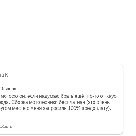
на К
5 июля
мотосалон, если надумаю брать ещё что-то от kayo,
сюда. Сборка мототехники бесплатная (это очень
другом месте с меня запросили 100% предоплату),
и документы выдали. Брала технику с ПТС, на учёт
а вообще без проблем. Менеджеру Юлии большое
тдельное, всегда на связи, очень детально всё
с.Карты
. 👍