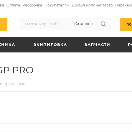
ка
Оплата
Рассрочка
Покупателям
Друзья Роллинг Мото
Партнёр
Каталог
ПО
Г
ХНИКА
ЭКИПИРОВКА
ЗАПЧАСТИ
Р
GP PRO
иверсальные