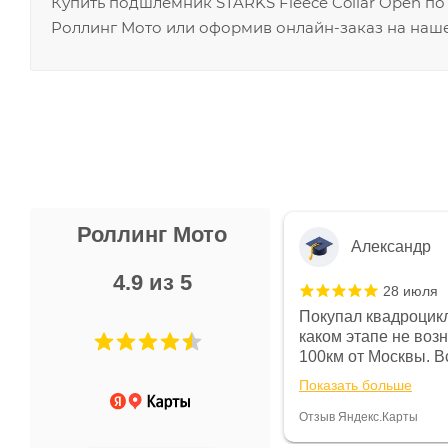
Купить подшлемник STARKS Fleece Collar Open по
Роллинг Мото или оформив онлайн-заказ на наше
Роллинг Мото
Александр
4.9 из 5
28 июля
 в магазине чисто, цены везде
Покупал квадроцикл
огут. Не понравились условия
каком этапе не воз
предоплата и дают только на год)
100км от Москвы. Вс
ают что человек купит и
спидометре всегда 
Показать больше
некому.
постоянно были на 
Считаю, что это гов
Отзыв Яндекс.Карты
получения денег, ч