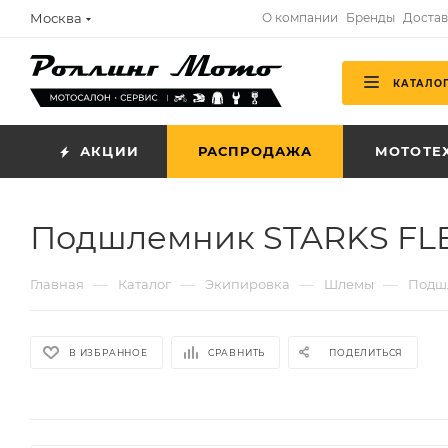
Москва
О компании
Бренды
Достав
КАТАЛО
АКЦИИ
РАСПРОДАЖА
МОТОТЕ
Подшлемник STARKS FL
—
—
—
—
Главная
Каталог
Экипировка
Шлемы
Подш
В ИЗБРАННОЕ
СРАВНИТЬ
ПОДЕЛИТЬСЯ