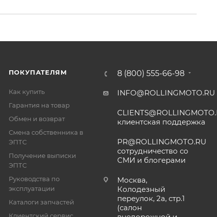
ПОКУПАТЕЛЯМ
8 (800) 555-66-98
Как купить
INFO@ROLLINGMOTO.RU
Гарантия на товар
CLIENTS@ROLLINGMOTO
Обмен и возврат
клиентская поддержка
Смена собственника в
PR@ROLLINGMOTO.RU
ЭПТС
сотрудничество со
Получение выписки
СМИ и блогерами
ЭПТС
Руководства по
Москва,
эксплуатации
Колодезный
переулок, 2а, стр.1
Каталоги запчастей
(салон
Клиентский сервис
внедорожной и