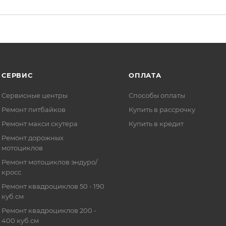
СЕРВИС
ОПЛАТА
Сервисные центры
Способы оплаты
Ремонт питбайков
Купить в рассрочку
Ремонт макси скутера
Купить в кредит
Ремонт дорожных
мотоциклов
Ремонт мотоциклов эндуро/
кросс
Ремонт квадроциклов 50 - 190
куб.см
Ремонт квадроциклов 200 -
400 куб.см