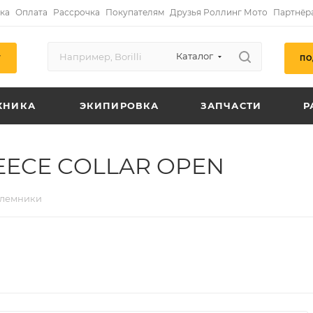
ка
Оплата
Рассрочка
Покупателям
Друзья Роллинг Мото
Партнёр
Каталог
ПО
Г
ХНИКА
ЭКИПИРОВКА
ЗАПЧАСТИ
Р
EECE COLLAR OPEN
лемники