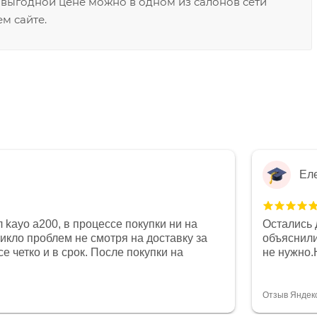
 выгодной цене можно в одном из салонов сети
м сайте.
Ел
 kayo a200, в процессе покупки ни на
Остались 
никло проблем не смотря на доставку за
объяснили
е четко и в срок. После покупки на
не нужно.
был 0, при этом представители магазина
комфортна
связи и в итоге проблема была решена.
полностью
орит о небезразличии к клиенту после
огромное 
Отзыв Яндек
то на сегодняшний день редкость.
терпение