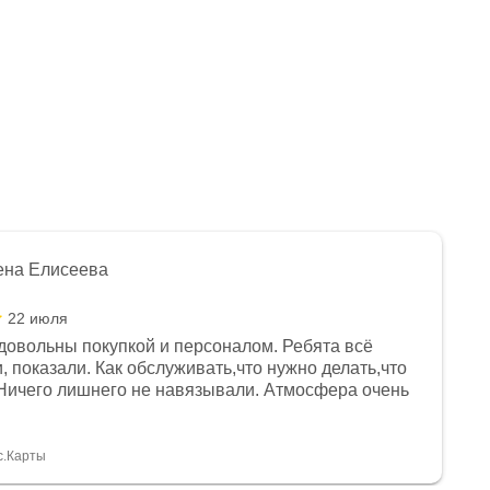
ена Елисеева
22 июля
довольны покупкой и персоналом. Ребята всё
, показали. Как обслуживать,что нужно делать,что
Ничего лишнего не навязывали. Атмосфера очень
я, помогли с доставкой. Сам аппарат так же
 устроил нас, нашли именно то, что хотел P. S
спасибо Дмитрию, за клиентоориентированность и
с.Карты