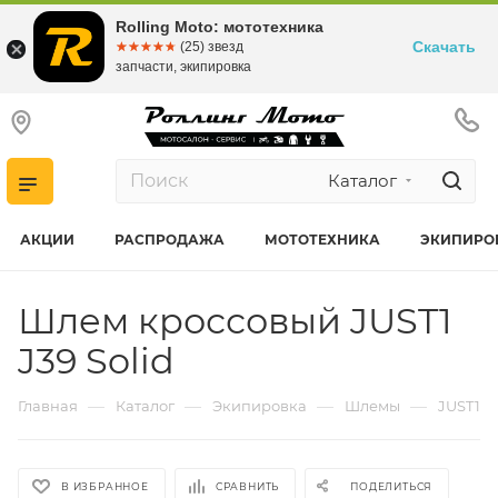
Rolling Moto: мототехника
Скачать
☆☆☆☆☆
★★★★★
(25) звезд
запчасти, экипировка
Каталог
АКЦИИ
РАСПРОДАЖА
МОТОТЕХНИКА
ЭКИПИРО
Шлем кроссовый JUST1
J39 Solid
—
—
—
—
Главная
Каталог
Экипировка
Шлемы
JUST1
В ИЗБРАННОЕ
СРАВНИТЬ
ПОДЕЛИТЬСЯ