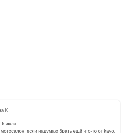
на К
5 июля
мотосалон, если надумаю брать ещё что-то от kayo,