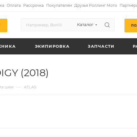
ка
Оплата
Рассрочка
Покупателям
Друзья Роллинг Мото
Партнёр
Каталог
ПО
Г
ХНИКА
ЭКИПИРОВКА
ЗАПЧАСТИ
Р
GY (2018)
—
та шеи
ATLAS