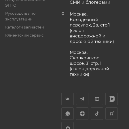
СМИ и блогерами
ЭПТС
Руководства по
Москва,
эксплуатации
Колодезный
переулок, 2а, стр.1
Каталоги запчастей
(салон
Клиентский сервис
внедорожной и
дорожной техники)
Москва,
Сколковское
шоссе, 31 стр. 1
(салон дорожной
техники)