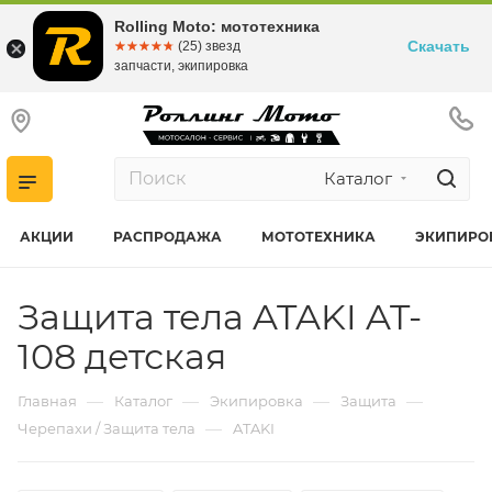
Rolling Moto: мототехника
Скачать
☆☆☆☆☆
★★★★★
(25) звезд
запчасти, экипировка
Каталог
АКЦИИ
РАСПРОДАЖА
МОТОТЕХНИКА
ЭКИПИРО
Защита тела ATAKI AT-
108 детская
—
—
—
—
Главная
Каталог
Экипировка
Защита
—
Черепахи / Защита тела
ATAKI