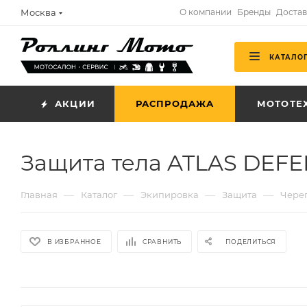
Москва
О компании
Бренды
Достав
КАТАЛО
АКЦИИ
РАСПРОДАЖА
МОТОТЕ
Защита тела ATLAS DEFE
—
—
—
—
Главная
Каталог
Экипировка
Защита
Череп
В ИЗБРАННОЕ
СРАВНИТЬ
ПОДЕЛИТЬСЯ