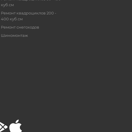
куб.см
Ремонт квадроциклов 200 -
400 куб.см
Ремонт снегоходов
Шиномонтаж