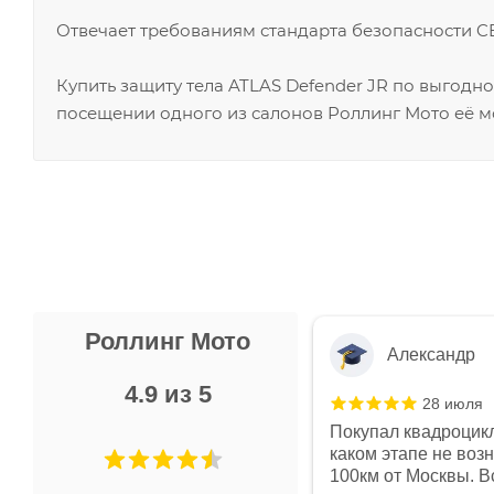
Отвечает требованиям стандарта безопасности CE
Купить защиту тела ATLAS Defender JR по выгодн
посещении одного из салонов Роллинг Мото её м
Роллинг Мото
Александр
4.9 из 5
28 июля
 в магазине чисто, цены везде
Покупал квадроцикл
огут. Не понравились условия
каком этапе не воз
предоплата и дают только на год)
100км от Москвы. Вс