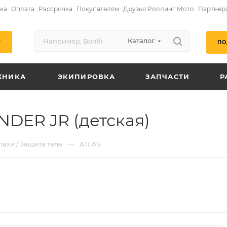
ка
Оплата
Рассрочка
Покупателям
Друзья Роллинг Мото
Партнёр
Каталог
ПО
Г
ХНИКА
ЭКИПИРОВКА
ЗАПЧАСТИ
Р
NDER JR (детская)
—
ахи / Защита тела
ATLAS