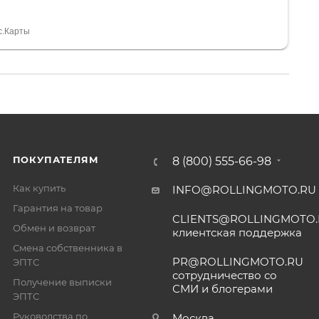
я, помогли с доставкой. Сам аппарат так же
 устроил нас, нашли именно то, что хотел P. S
спасибо Дмитрию, за клиентоориентированность и
с.Карты
ПОКУПАТЕЛЯМ
8 (800) 555-66-98
Как купить
INFO@ROLLINGMOTO.RU
Гарантия на товар
CLIENTS@ROLLINGMOTO
Обмен и возврат
клиентская поддержка
Смена собственника в
PR@ROLLINGMOTO.RU
ЭПТС
сотрудничество со
Получение выписки
СМИ и блогерами
ЭПТС
Руководства по
Москва,