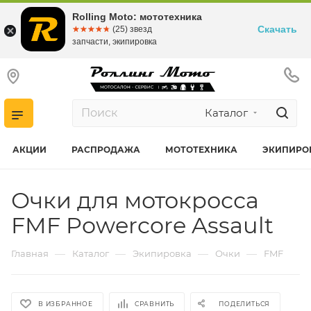
Rolling Moto: мототехника
Скачать
☆☆☆☆☆
★★★★★
(25) звезд
запчасти, экипировка
Каталог
АКЦИИ
РАСПРОДАЖА
МОТОТЕХНИКА
ЭКИПИРО
Очки для мотокросса
FMF Powercore Assault
—
—
—
—
Главная
Каталог
Экипировка
Очки
FMF
В ИЗБРАННОЕ
СРАВНИТЬ
ПОДЕЛИТЬСЯ